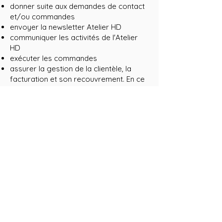
donner suite aux demandes de contact
et/ou commandes
envoyer la newsletter Atelier HD
communiquer les activités de l'Atelier
HD
exécuter les commandes
assurer la gestion de la clientèle, la
facturation et son recouvrement. En ce
cas, les données correspondantes
seront conservées pendant toute la
durée de l’exécution de la commande
ainsi que des délais légaux de
prescription applicables.
A défaut de disposer de ces données à
caractère personnel, l'Atelier HD ne
pourrait pas réaliser tout ou partie des
points précités. Par ailleurs, ces
données seront conservées aussi
longtemps que les personnes
concernées ne s’y opposent pas.